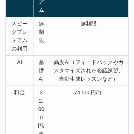
ア
ム
スピー
無
無制限
クプレ
制
ミアム
限
の利用
AI
基
高度AI（フィードバックやカ
礎
スタマイズされた会話練習、
AI
自動生成レッスンなど）
料金
3
74,500円/年
2,
00
0
円/