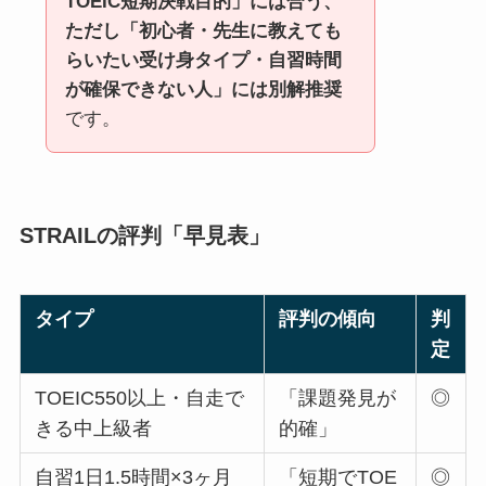
TOEIC短期決戦目的」には合う、
ただし「初心者・先生に教えても
らいたい受け身タイプ・自習時間
が確保できない人」には別解推奨
です。
STRAILの評判「早見表」
タイプ
評判の傾向
判
定
TOEIC550以上・自走で
「課題発見が
◎
きる中上級者
的確」
自習1日1.5時間×3ヶ月
「短期でTOE
◎