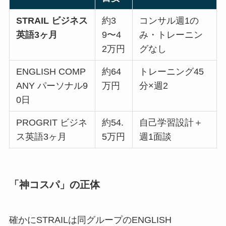
STRAIL ビジネス
約3
コンサル週1の
英語3ヶ月
9〜4
み・トレーニン
2万円
グなし
ENGLISH COMP
約64
トレーニング45
ANY パーソナル9
万円
分×週2
0日
PROGRIT ビジネ
約54.
自己学習設計＋
ス英語3ヶ月
5万円
週1面談
「神コスパ」の正体
確かにSTRAILは同グループのENGLISH