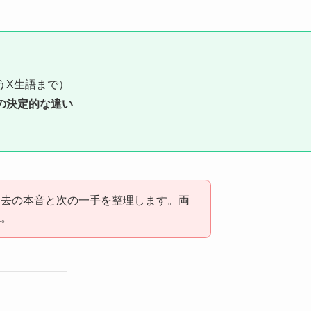
うX生語まで）
の決定的な違い
過去の本音と次の一手を整理します。両
ね。